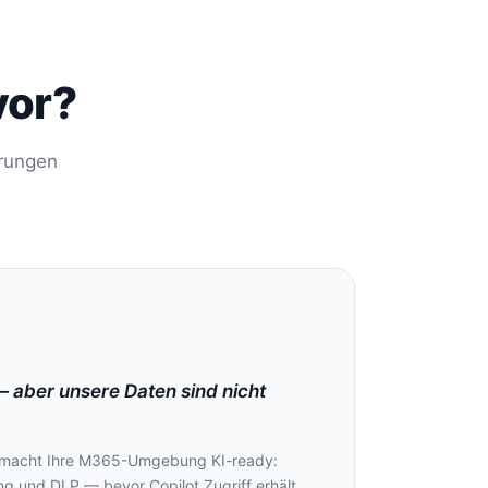
vor?
erungen
— aber unsere Daten sind nicht
t macht Ihre M365-Umgebung KI-ready:
ing und DLP — bevor Copilot Zugriff erhält.