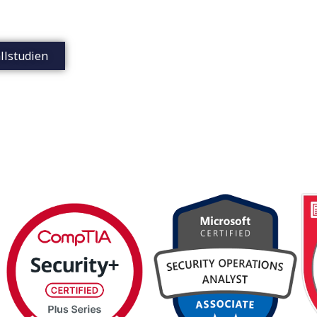
anaged Service.
llstudien