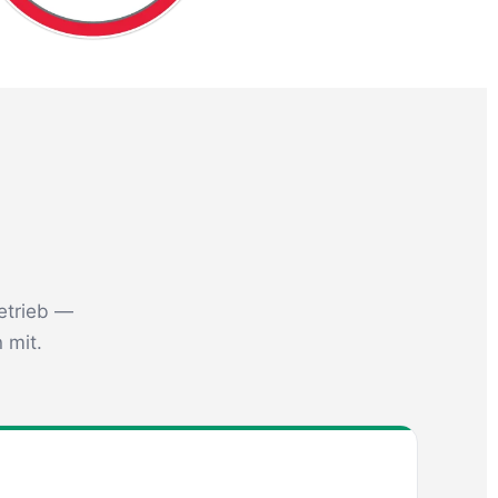
etrieb —
 mit.