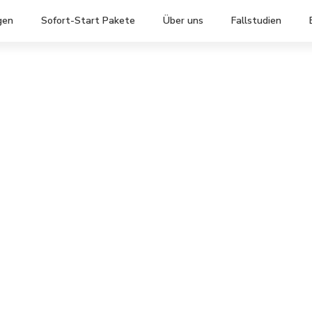
gen
Sofort-Start Pakete
Über uns
Fallstudien
ecurity &
atung für
ernehmen