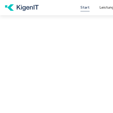
Start
Leistun
Sicher. Compliant. Betrieben.
Microsoft 365 S
Compliance Ber
regulierte Unt