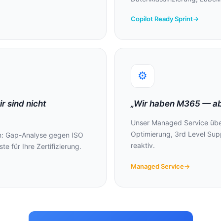
Copilot Ready Sprint
→
⚙️
r sind nicht
„Wir haben M365 — abe
Unser Managed Service über
Optimierung, 3rd Level Supp
en: Gap-Analyse gegen ISO
reaktiv.
e für Ihre Zertifizierung.
Managed Service
→