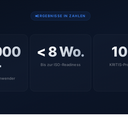
ERGEBNISSE IN ZAHLEN
000
< 8 Wo.
1
+
Bis zur ISO-Readiness
KRITIS-Pr
Anwender