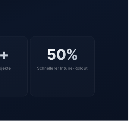
0+
50%
ojekte
Schnellerer Intune-Rollout