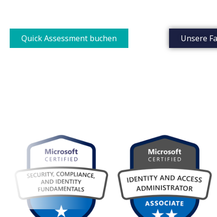
Von der ersten Compliance-Analyse bis zum laufenden M
Quick Assessment buchen
Unsere Fa