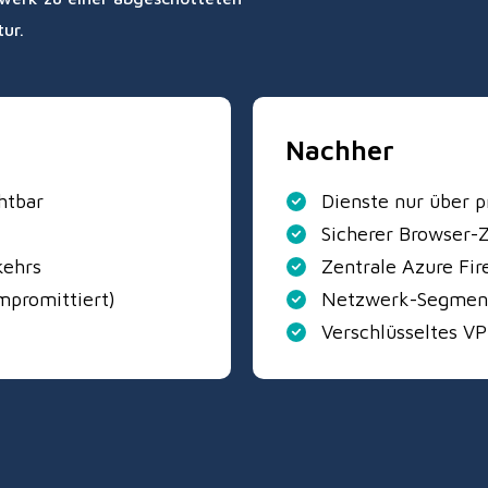
ur.
Nachher
htbar
Dienste nur über pr
Sicherer Browser-Z
kehrs
Zentrale Azure Fir
mpromittiert)
Netzwerk-Segment
Verschlüsseltes VP