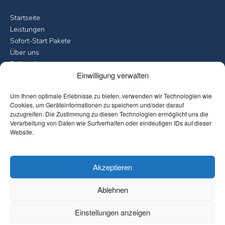
Startseite
Leistungen
Sofort-Start Pakete
Über uns
Fallstudien
Einwilligung verwalten
Blog
Kontakt
Um Ihnen optimale Erlebnisse zu bieten, verwenden wir Technologien wie
Cookies, um Geräteinformationen zu speichern und/oder darauf
Leistungen
zuzugreifen. Die Zustimmung zu diesen Technologien ermöglicht uns die
Verarbeitung von Daten wie Surfverhalten oder eindeutigen IDs auf dieser
Microsoft 365 Compliance Check
Website.
Copilot Ready Sprint
Data Protection & Purview Implementation
ISO 27001 Readiness Assessment
Akzeptieren
Microsoft 365 Einführung
Microsoft 365 Governance Blueprint
Ablehnen
Compliance & Governance
Einstellungen anzeigen