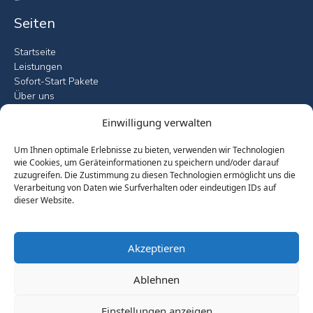
Seiten
Startseite
Leistungen
Sofort-Start Pakete
Über uns
Fallstudien
Einwilligung verwalten
Blog
Kontakt
Um Ihnen optimale Erlebnisse zu bieten, verwenden wir Technologien
wie Cookies, um Geräteinformationen zu speichern und/oder darauf
Leistungen
zuzugreifen. Die Zustimmung zu diesen Technologien ermöglicht uns die
Verarbeitung von Daten wie Surfverhalten oder eindeutigen IDs auf
Microsoft 365 Compliance Check
dieser Website.
Copilot Ready Sprint
Data Protection & Purview Implementation
ISO 27001 Readiness Assessment
Akzeptieren
Microsoft 365 Einführung
Microsoft 365 Governance Blueprint
Ablehnen
Compliance & Governance
Einstellungen anzeigen