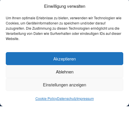
Einwilligung verwalten
Blog
Kontakt
Um Ihnen optimale Erlebnisse zu bieten, verwenden wir Technologien wie
Cookies, um Geräteinformationen zu speichern und/oder darauf
Leistungen
zuzugreifen. Die Zustimmung zu diesen Technologien ermöglicht uns die
Verarbeitung von Daten wie Surfverhalten oder eindeutigen IDs auf dieser
Microsoft 365 Compliance Check
Website.
Copilot Ready Sprint
Data Protection & Purview Implementation
ISO 27001 Readiness Assessment
Akzeptieren
Microsoft 365 Einführung
Microsoft 365 Governance Blueprint
Ablehnen
Compliance & Governance
Einstellungen anzeigen
Impressum
Datenschutz
AGB
Cookie Policy
Datenschutz
Impressum
Copyright © 2025 Kigen IT. All rights reserved.