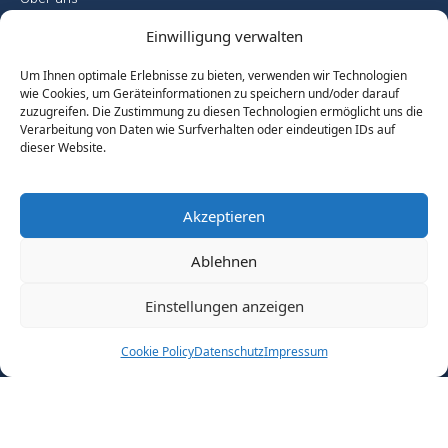
Fallstudien
Einwilligung verwalten
Blog
Kontakt
Um Ihnen optimale Erlebnisse zu bieten, verwenden wir Technologien
wie Cookies, um Geräteinformationen zu speichern und/oder darauf
Leistungen
zuzugreifen. Die Zustimmung zu diesen Technologien ermöglicht uns die
Verarbeitung von Daten wie Surfverhalten oder eindeutigen IDs auf
Microsoft 365 Compliance Check
dieser Website.
Copilot Ready Sprint
Data Protection & Purview Implementation
ISO 27001 Readiness Assessment
Akzeptieren
Microsoft 365 Einführung
Microsoft 365 Governance Blueprint
Ablehnen
Compliance & Governance
Einstellungen anzeigen
Impressum
Datenschutz
AGB
Cookie Policy
Datenschutz
Impressum
Copyright © 2025 Kigen IT. All rights reserved.