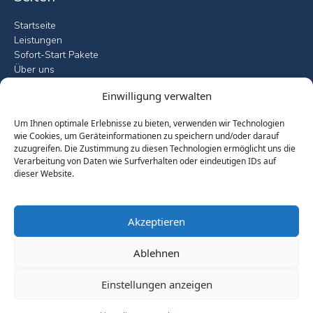
Startseite
Leistungen
Sofort-Start Pakete
Über uns
Fallstudien
Einwilligung verwalten
Blog
Kontakt
Um Ihnen optimale Erlebnisse zu bieten, verwenden wir Technologien
wie Cookies, um Geräteinformationen zu speichern und/oder darauf
Leistungen
zuzugreifen. Die Zustimmung zu diesen Technologien ermöglicht uns die
Verarbeitung von Daten wie Surfverhalten oder eindeutigen IDs auf
Microsoft 365 Compliance Check
dieser Website.
Copilot Ready Sprint
Data Protection & Purview Implementation
ISO 27001 Readiness Assessment
Akzeptieren
Microsoft 365 Einführung
Microsoft 365 Governance Blueprint
Ablehnen
Compliance & Governance
Einstellungen anzeigen
Impressum
Datenschutz
AGB