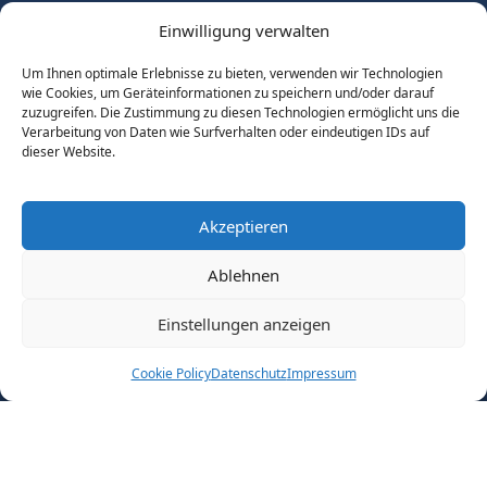
Fallstudien
Einwilligung verwalten
Blog
Kontakt
Um Ihnen optimale Erlebnisse zu bieten, verwenden wir Technologien
wie Cookies, um Geräteinformationen zu speichern und/oder darauf
Leistungen
zuzugreifen. Die Zustimmung zu diesen Technologien ermöglicht uns die
Verarbeitung von Daten wie Surfverhalten oder eindeutigen IDs auf
Microsoft 365 Compliance Check
dieser Website.
Copilot Ready Sprint
Data Protection & Purview Implementation
ISO 27001 Readiness Assessment
Akzeptieren
Microsoft 365 Einführung
Microsoft 365 Governance Blueprint
Ablehnen
Compliance & Governance
Einstellungen anzeigen
Impressum
Datenschutz
AGB
Cookie Policy
Datenschutz
Impressum
Copyright © 2025 Kigen IT. All rights reserved.